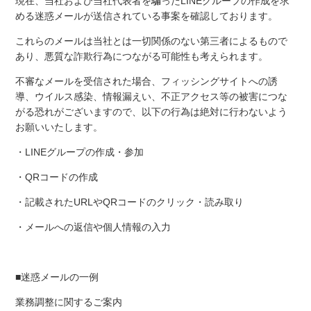
現在、当社および当社代表者を騙った
LINEグループの作成を求
める迷惑メールが
送信されている事案を確認しております。
これらのメールは当社とは一切関係のない第三者によるもので
あり、悪質な詐欺行為につながる可能性も考えられます。
不審なメールを受信された場合、フィッシングサイトへの誘
導、ウイルス感染、情報漏えい、不正アクセス等の被害につな
がる恐れがございますので、以下の行為は絶対に行わないよう
お願いいたします。
・
LINEグループ
の作成・参加
・
QRコード
の作成
・記載された
URLやQRコードのクリック・読み取り
・メールへの返信や個人情報の入力
■迷惑メールの
一例
業務調整に関するご案内