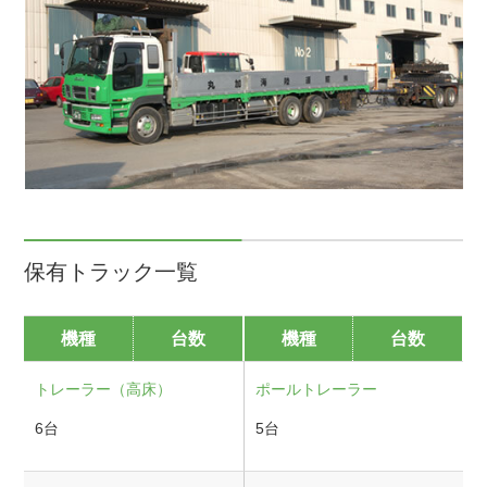
保有トラック一覧
機種
台数
機種
台数
トレーラー（高床）
ポールトレーラー
6台
5台