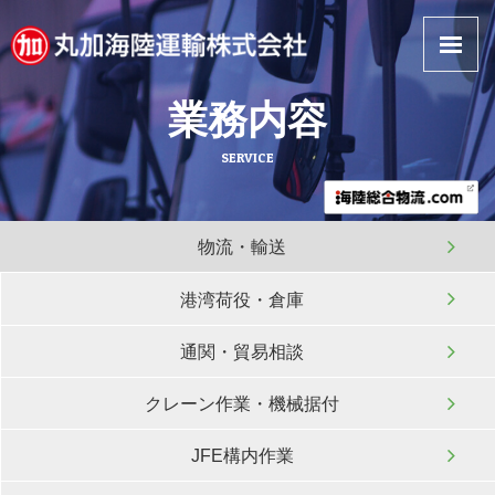
丸加海陸運輸
業務内容
SERVICE
物流・輸送
港湾荷役・倉庫
通関・貿易相談
クレーン作業・機械据付
JFE構内作業